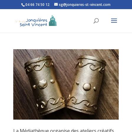
04 66 74 50 12
sg@jonquieres-st-vincent.com
Ouvrir la barre d’outils
La Médiathèque organise des ateliers créatifs