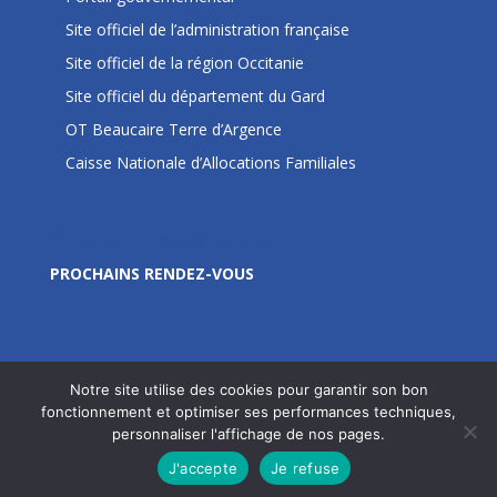
Site officiel de l’administration française
Site officiel de la région Occitanie
Site officiel du département du Gard
OT Beaucaire Terre d’Argence
Caisse Nationale d’Allocations Familiales
Prochains rendez-vous
PROCHAINS RENDEZ-VOUS
Notre site utilise des cookies pour garantir son bon
fonctionnement et optimiser ses performances techniques,
personnaliser l'affichage de nos pages.
Site édité par la Commune de Jonquières Saint Vincent
J'accepte
Je refuse
- © 2020