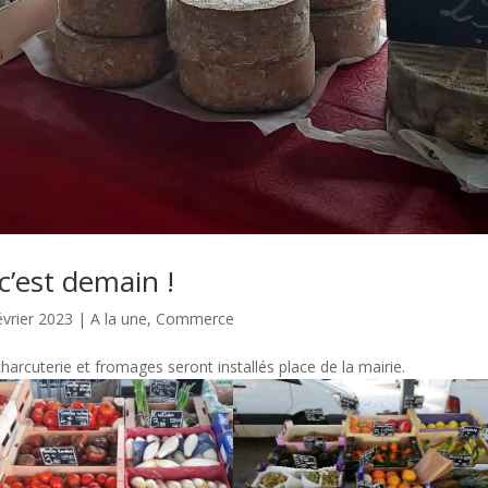
’est demain !
évrier 2023
|
A la une
,
Commerce
arcuterie et fromages seront installés place de la mairie.