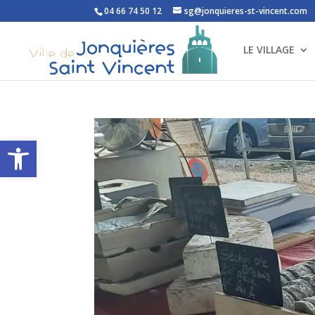
04 66 74 50 12
sg@jonquieres-st-vincent.com
LE VILLAGE
Ouvrir la barre d’outils