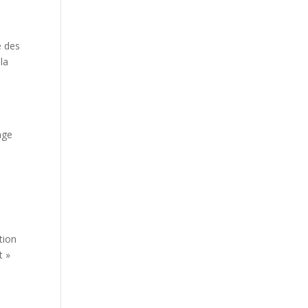
e des
la
e
age
tion
t »