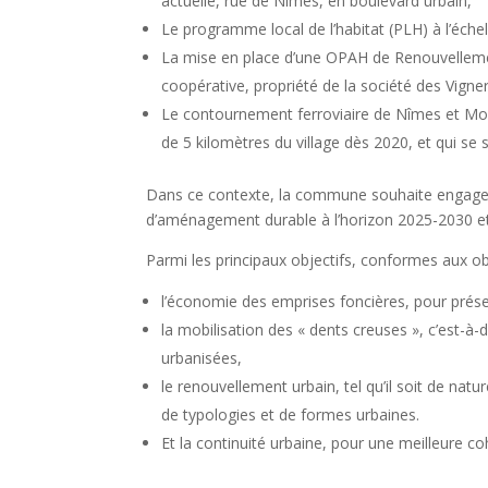
actuelle, rue de Nîmes, en boulevard urbain,
Le programme local de l’habitat (PLH) à l’éc
La mise en place d’une OPAH de Renouvellement 
coopérative, propriété de la société des Vign
Le contournement ferroviaire de Nîmes et Mont
de 5 kilomètres du village dès 2020, et qui se 
Dans ce contexte, la commune souhaite engager p
d’aménagement durable à l’horizon 2025-2030 et 
Parmi les principaux objectifs, conformes aux obl
l’économie des emprises foncières, pour prése
la mobilisation des « dents creuses », c’est-à-d
urbanisées,
le renouvellement urbain, tel qu’il soit de nat
de typologies et de formes urbaines.
Et la continuité urbaine, pour une meilleure coh