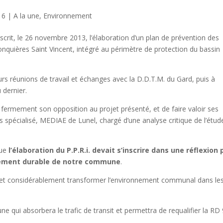
16
|
A la une
,
Environnement
crit, le 26 novembre 2013, l’élaboration d’un plan de prévention des
nquières Saint Vincent, intégré au périmètre de protection du bassin
urs réunions de travail et échanges avec la D.D.T.M. du Gard, puis à
 dernier.
r fermement son opposition au projet présenté, et de faire valoir ses
 spécialisé, MEDIAE de Lunel, chargé d’une analyse critique de l’étud
que
l’élaboration du P.P.R.i. devait s’inscrire dans une réflexion 
pement durable de notre commune
.
effet considérablement transformer l’environnement communal dans le
 qui absorbera le trafic de transit et permettra de requalifier la RD