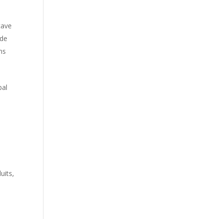
cave
rde
ns
bal
uits,