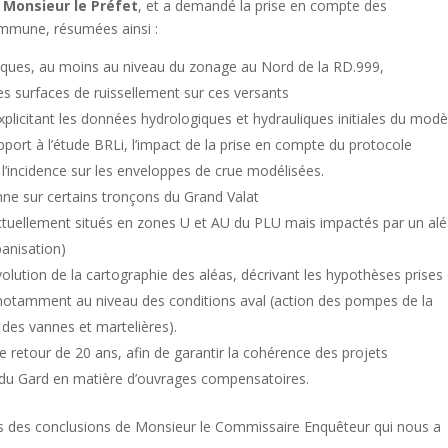
 Monsieur le Préfet
, et a demandé la prise en compte des
ommune, résumées ainsi :
ques, au moins au niveau du zonage au Nord de la RD.999,
es surfaces de ruissellement sur ces versants
plicitant les données hydrologiques et hydrauliques initiales du modè
pport à l’étude BRLi, l’impact de la prise en compte du protocole
t l’incidence sur les enveloppes de crue modélisées.
ne sur certains tronçons du Grand Valat
actuellement situés en zones U et AU du PLU mais impactés par un al
banisation)
volution de la cartographie des aléas, décrivant les hypothèses prises
notamment au niveau des conditions aval (action des pompes de la
des vannes et martelières).
e retour de 20 ans, afin de garantir la cohérence des projets
du Gard en matière d’ouvrages compensatoires.
 des conclusions de Monsieur le Commissaire Enquêteur qui nous a