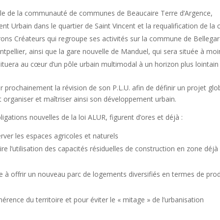
helle de la communauté de communes de Beaucaire Terre d’Argence,
Urbain dans le quartier de Saint Vincent et la requalification de la 
erons Créateurs qui regroupe ses activités sur la commune de Bellega
pellier, ainsi que la gare nouvelle de Manduel, qui sera située à moi
situera au cœur d’un pôle urbain multimodal à un horizon plus lointain
rochainement la révision de son P.L.U. afin de définir un projet glo
organiser et maîtriser ainsi son développement urbain.
igations nouvelles de la loi ALUR, figurent d’ores et déjà :
rver les espaces agricoles et naturels
ire l’utilisation des capacités résiduelles de construction en zone déjà
ure à offrir un nouveau parc de logements diversifiés en termes de prod
érence du territoire et pour éviter le « mitage » de l’urbanisation