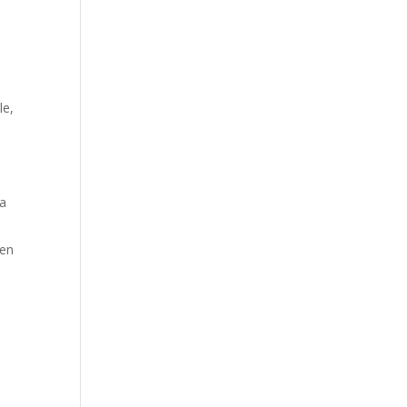
le,
éa
 en