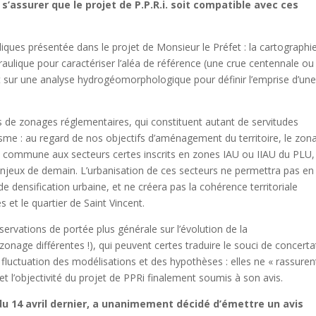
s’assurer que le projet de P.P.R.i. soit compatible avec ces
iques présentée dans le projet de Monsieur le Préfet : la cartographi
raulique pour caractériser l’aléa de référence (une crue centennale ou 
t sur une analyse hydrogéomorphologique pour définir l’emprise d’un
de zonages réglementaires, qui constituent autant de servitudes
isme : au regard de nos objectifs d’aménagement du territoire, le zon
 la commune aux secteurs certes inscrits en zones IAU ou IIAU du PLU,
njeux de demain. L’urbanisation de ces secteurs ne permettra pas en
de densification urbaine, et ne créera pas la cohérence territoriale
 et le quartier de Saint Vincent.
vations de portée plus générale sur l’évolution de la
zonage différentes !), qui peuvent certes traduire le souci de concerta
a fluctuation des modélisations et des hypothèses : elles ne « rassuren
t l’objectivité du projet de PPRi finalement soumis à son avis.
du 14 avril dernier, a unanimement décidé d’émettre un avis