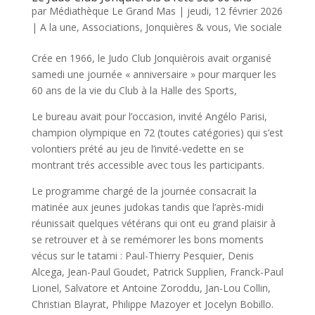
par
Médiathèque Le Grand Mas
|
jeudi, 12 février 2026
|
A la une
,
Associations
,
Jonquières & vous
,
Vie sociale
Crée en 1966, le Judo Club Jonquièrois avait organisé
samedi une journée « anniversaire » pour marquer les
60 ans de la vie du Club à la Halle des Sports,
Le bureau avait pour l’occasion, invité Angélo Parisi,
champion olympique en 72 (toutes catégories) qui s’est
volontiers prété au jeu de l’invité-vedette en se
montrant trés accessible avec tous les participants.
Le programme chargé de la journée consacrait la
matinée aux jeunes judokas tandis que l’après-midi
réunissait quelques vétérans qui ont eu grand plaisir à
se retrouver et à se remémorer les bons moments
vécus sur le tatami : Paul-Thierry Pesquier, Denis
Alcega, Jean-Paul Goudet, Patrick Supplien, Franck-Paul
Lionel, Salvatore et Antoine Zoroddu, Jan-Lou Collin,
Christian Blayrat, Philippe Mazoyer et Jocelyn Bobillo.