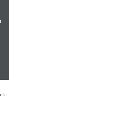
e
elle
r