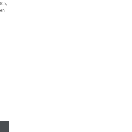
805,
 en