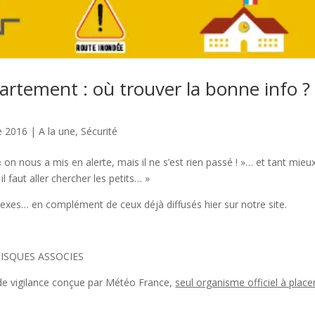
artement : où trouver la bonne info ?
e 2016
|
A la une
,
Sécurité
n nous a mis en alerte, mais il ne s’est rien passé ! »… et tant mieux
l faut aller chercher les petits… »
flexes… en complément de ceux déjà diffusés hier sur notre site.
RISQUES ASSOCIES
e de vigilance conçue par Météo France,
seul organisme officiel à place