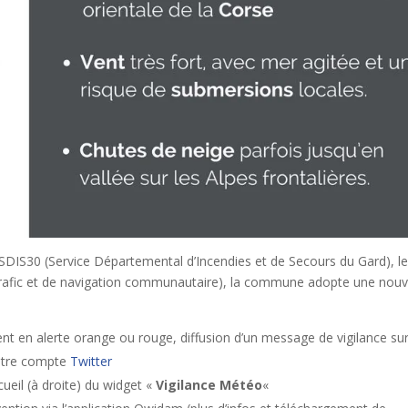
SDIS30 (Service Départemental d’Incendies et de Secours du Gard), l
trafic et de navigation communautaire), la commune adopte une nouv
t en alerte orange ou rouge, diffusion d’un message de vigilance su
otre compte
Twitter
cueil (à droite) du widget «
Vigilance Météo
«