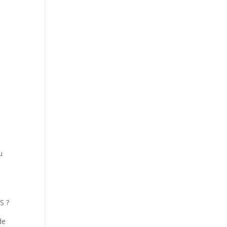
u
S ?
de