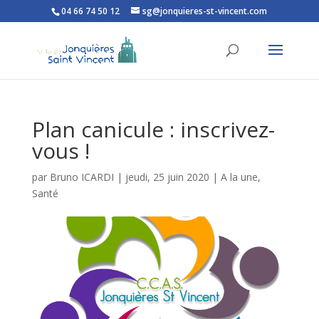
04 66 74 50 12
sg@jonquieres-st-vincent.com
Ouvrir la barre d’outils
Plan canicule : inscrivez-
vous !
par
Bruno ICARDI
|
jeudi, 25 juin 2020
|
A la une
,
Santé