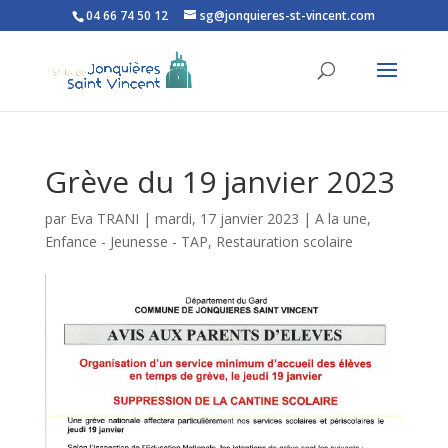
04 66 74 50 12
sg@jonquieres-st-vincent.com
Ouvrir la barre d’outils
Grève du 19 janvier 2023
par
Eva TRANI
|
mardi, 17 janvier 2023
|
A la une
,
Enfance - Jeunesse - TAP
,
Restauration scolaire