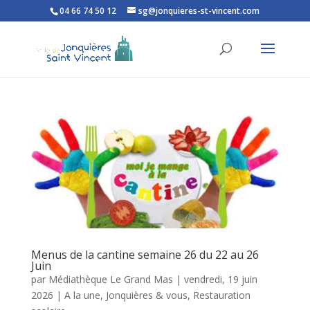
04 66 74 50 12
sg@jonquieres-st-vincent.com
Ouvrir la barre d’outils
Menus de la cantine semaine 26 du 22 au 26
Juin
par
Médiathèque Le Grand Mas
|
vendredi, 19 juin
2026
|
A la une
,
Jonquières & vous
,
Restauration