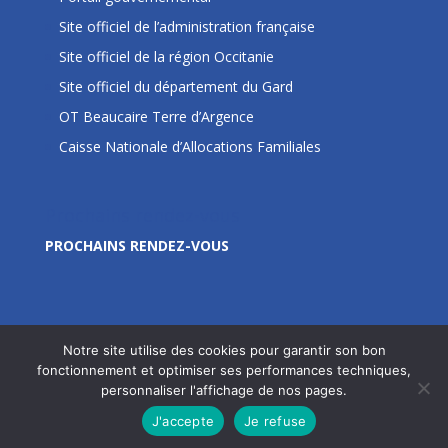
Site officiel de l’administration française
Site officiel de la région Occitanie
Site officiel du département du Gard
OT Beaucaire Terre d’Argence
Caisse Nationale d’Allocations Familiales
Prochains rendez-vous
PROCHAINS RENDEZ-VOUS
Notre site utilise des cookies pour garantir son bon
fonctionnement et optimiser ses performances techniques,
personnaliser l'affichage de nos pages.
Site édité par la Commune de Jonquières Saint Vincent
J'accepte
Je refuse
- © 2020