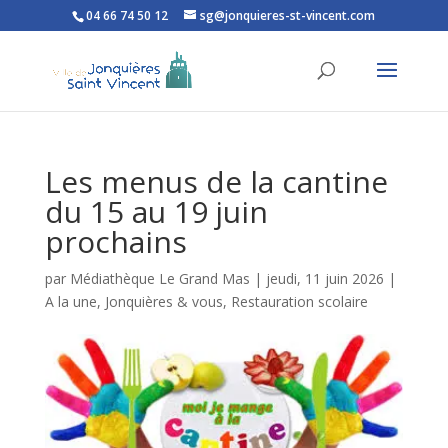
04 66 74 50 12
sg@jonquieres-st-vincent.com
Ouvrir la barre d’outils
Les menus de la cantine
du 15 au 19 juin
prochains
par
Médiathèque Le Grand Mas
|
jeudi, 11 juin 2026
|
A la une
,
Jonquières & vous
,
Restauration scolaire