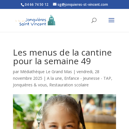
04 66 74 50 12
sg@jonquieres-st-vincent.com
Ouvrir la barre d’outils
Les menus de la cantine
pour la semaine 49
par
Médiathèque Le Grand Mas
|
vendredi, 28
novembre 2025
|
A la une
,
Enfance - Jeunesse - TAP
,
Jonquières & vous
,
Restauration scolaire