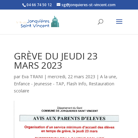
04 66 74 50 12
sg@jonquieres-st-vincent.com
Ouvrir la barre d’outils
GRÈVE DU JEUDI 23
MARS 2023
par
Eva TRANI
|
mercredi, 22 mars 2023
|
A la une
,
Enfance - Jeunesse - TAP
,
Flash Info
,
Restauration
scolaire