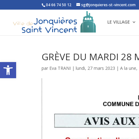
04 66 74 50 12
sg@jonquieres-st-vincent.com
LE VILLAGE
GRÈVE DU MARDI 28 
Ouvrir la barre d’outils
par
Eva TRANI
|
lundi, 27 mars 2023
|
A la une
,