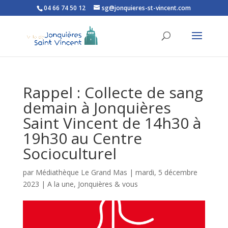
04 66 74 50 12
sg@jonquieres-st-vincent.com
Ouvrir la barre d’outils
Rappel : Collecte de sang
demain à Jonquières
Saint Vincent de 14h30 à
19h30 au Centre
Socioculturel
par
Médiathèque Le Grand Mas
|
mardi, 5 décembre
2023
|
A la une
,
Jonquières & vous