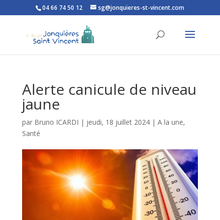
04 66 74 50 12
sg@jonquieres-st-vincent.com
Ouvrir la barre d’outils
Alerte canicule de niveau
jaune
par
Bruno ICARDI
|
jeudi, 18 juillet 2024
|
A la une
,
Santé