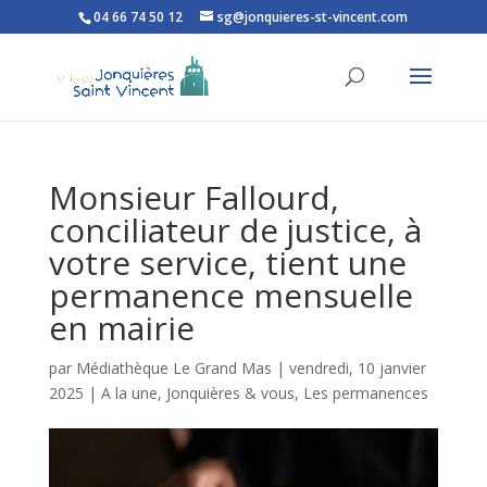
04 66 74 50 12
sg@jonquieres-st-vincent.com
Ouvrir la barre d’outils
Monsieur Fallourd,
conciliateur de justice, à
votre service, tient une
permanence mensuelle
en mairie
par
Médiathèque Le Grand Mas
|
vendredi, 10 janvier
2025
|
A la une
,
Jonquières & vous
,
Les permanences