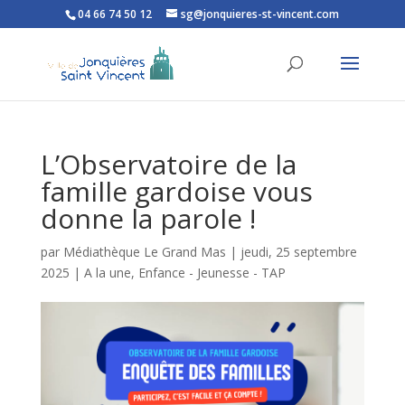
04 66 74 50 12
sg@jonquieres-st-vincent.com
Ouvrir la barre d’outils
L’Observatoire de la
famille gardoise vous
donne la parole !
par
Médiathèque Le Grand Mas
|
jeudi, 25 septembre
2025
|
A la une
,
Enfance - Jeunesse - TAP