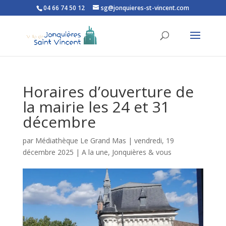
04 66 74 50 12
sg@jonquieres-st-vincent.com
Ouvrir la barre d’outils
Horaires d’ouverture de
la mairie les 24 et 31
décembre
par
Médiathèque Le Grand Mas
|
vendredi, 19
décembre 2025
|
A la une
,
Jonquières & vous