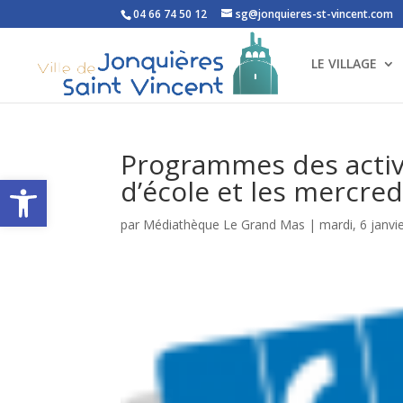
04 66 74 50 12
sg@jonquieres-st-vincent.com
LE VILLAGE
Programmes des activi
Ouvrir la barre d’outils
d’école et les mercred
par
Médiathèque Le Grand Mas
|
mardi, 6 janvi