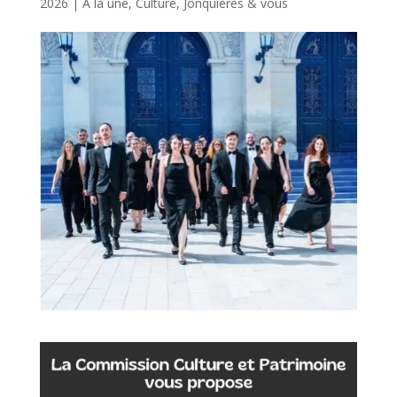
2026
|
A la une
,
Culture
,
Jonquières & vous