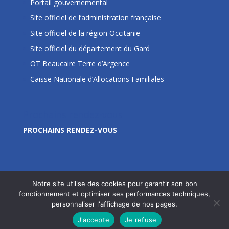
Portail gouvernemental
Site officiel de l’administration française
Site officiel de la région Occitanie
Site officiel du département du Gard
OT Beaucaire Terre d’Argence
Caisse Nationale d’Allocations Familiales
Prochains rendez-vous
PROCHAINS RENDEZ-VOUS
Notre site utilise des cookies pour garantir son bon
fonctionnement et optimiser ses performances techniques,
personnaliser l'affichage de nos pages.
Site édité par la Commune de Jonquières Saint Vincent
J'accepte
Je refuse
- © 2020