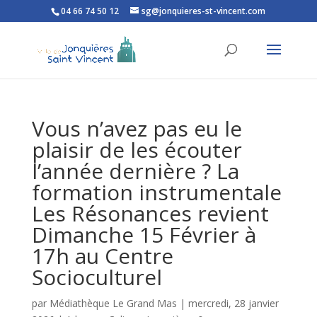
04 66 74 50 12
sg@jonquieres-st-vincent.com
Ouvrir la barre d’outils
Vous n’avez pas eu le
plaisir de les écouter
l’année dernière ? La
formation instrumentale
Les Résonances revient
Dimanche 15 Février à
17h au Centre
Socioculturel
par
Médiathèque Le Grand Mas
|
mercredi, 28 janvier