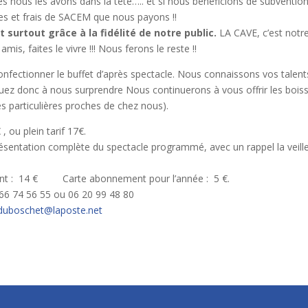
es nous les avons dans la tête….. et si nous bénéficions de subvention
axes et frais de SACEM que nous payons !!
t surtout grâce à la fidélité de notre public.
LA CAVE, c’est notr
is, faites le vivre !!! Nous ferons le reste !!
nfectionner le buffet d’après spectacle. Nous connaissons vos talent
tinuez donc à nous surprendre Nous continuerons à vous offrir les bois
ves particulières proches de chez nous).
 ou plein tarif 17€.
résentation complète du spectacle programmé, avec un rappel la veill
t : 14 € Carte abonnement pour l’année : 5 €.
 74 56 55 ou 06 20 99 48 80
duboschet@laposte.net