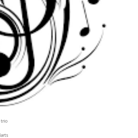
trio
darts