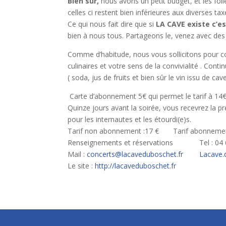
Bien sûr,
nous avons un petit budget, et les foli
celles ci restent bien inférieures aux diverses t
Ce qui nous fait dire que si
LA CAVE existe c’es
bien à nous tous. Partageons le, venez avec des am
Comme d’habitude, nous vous sollicitons pour co
culinaires et votre sens de la convivialité . Con
( soda, jus de fruits et bien sûr le vin issu de ca
Carte d’abonnement 5€ qui permet le tarif à 14€ ,
Quinze jours avant la soirée, vous recevrez la p
pour les internautes et les étourdi(e)s.
Tarif non abonnement :17 € Tarif abonnemen
Renseignements et réservations Tel : 04 66
Mail :
concerts@lacaveduboschet.fr
Lacave.
Le site :
http://lacaveduboschet.fr