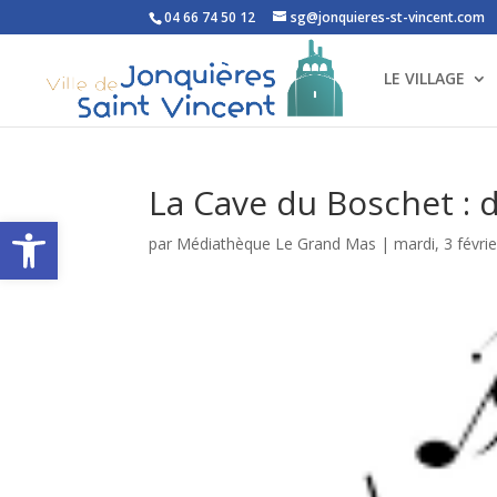
04 66 74 50 12
sg@jonquieres-st-vincent.com
LE VILLAGE
La Cave du Boschet :
Ouvrir la barre d’outils
par
Médiathèque Le Grand Mas
|
mardi, 3 févri