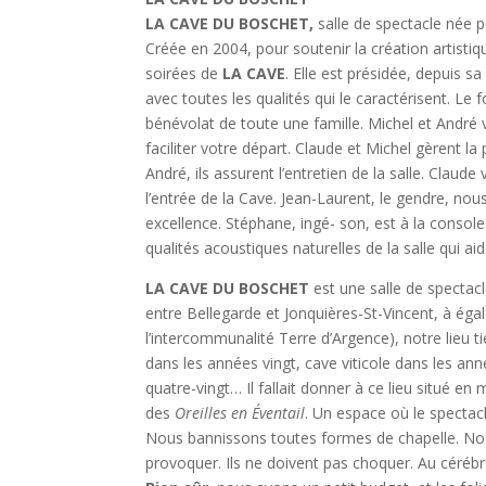
LA CAVE DU BOSCHET,
salle de spectacle née p
Créée en 2004, pour soutenir la création artistiq
soirées de
LA CAVE
. Elle est présidée, depuis s
avec toutes les qualités qui le caractérisent. Le f
bénévolat de toute une famille. Michel et André v
faciliter votre départ. Claude et Michel gèrent la
André, ils assurent l’entretien de la salle. Claud
l’entrée de la Cave. Jean-Laurent, le gendre, nou
excellence. Stéphane, ingé- son, est à la console
qualités acoustiques naturelles de la salle qui
LA CAVE DU BOSCHET
est une salle de specta
entre Bellegarde et Jonquières-St-Vincent, à ég
l’intercommunalité Terre d’Argence), notre lieu t
dans les années vingt, cave viticole dans les an
quatre-vingt… Il fallait donner à ce lieu situé en 
des
Oreilles
en Éventail
. Un espace où le spectacl
Nous bannissons toutes formes de chapelle. Nos 
provoquer. Ils ne doivent pas choquer. Au cérébral