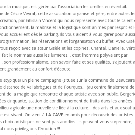
our la musique, est gérée par l’association les oreilles en éventail.
ue de Cécile Veyrat, cette association organise et gère, entre autre, le
a création, par Ghislain Vincent qui nous représente avec tout le talent 
onctionnement, la maîtrise et la logistique sont animés par l’esprit et 
ous accueillent dès le parking. Ils vous aident à vous garer pour auss
 programmation, les réservations et l’organisation du buffet. Avec Gisè
e vous reçoit avec sa sœur Gisèle et les copines, Chantal, Danielle, Véro
s fait le noir mais aussi les lumières… c’est l’homme polyvalent par
. . son professionnalisme, son savoir faire et ses qualités, s’ajoutent 
 aident grandement au confort d’écoute.
cle atypique! En pleine campagne (située sur la commune de Beaucair
ale distance de Vallabrègues et de Fourques… (au centre finalement de
ient de la magie que rencontre chaque artiste avec son public. Bergeri
nées cinquante, station de conditionnement de fruits dans les années
milieu agricole une nouvelle vie liée à la culture… des arts et aux souha
e est vivant. On vient à
LA CAVE
en amis pour découvrir des artistes.
choix artistiques ne sont pas anodins. Ils peuvent vous surprendre,
 nous privilégions l’émotion !!!