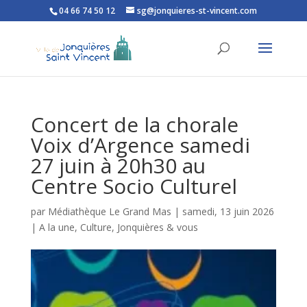
04 66 74 50 12
sg@jonquieres-st-vincent.com
Ouvrir la barre d’outils
Concert de la chorale
Voix d’Argence samedi
27 juin à 20h30 au
Centre Socio Culturel
par
Médiathèque Le Grand Mas
|
samedi, 13 juin 2026
|
A la une
,
Culture
,
Jonquières & vous