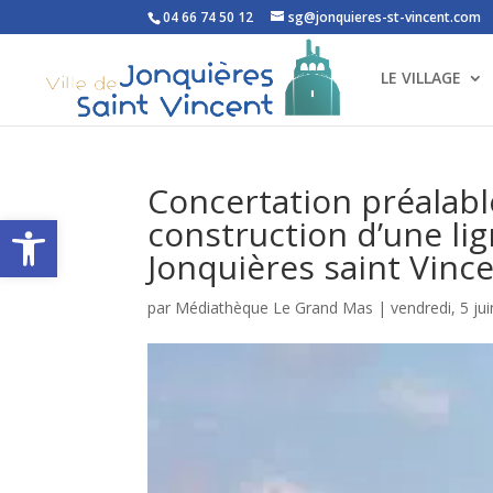
04 66 74 50 12
sg@jonquieres-st-vincent.com
LE VILLAGE
Concertation préalabl
Ouvrir la barre d’outils
construction d’une lig
Jonquières saint Vinc
par
Médiathèque Le Grand Mas
|
vendredi, 5 ju