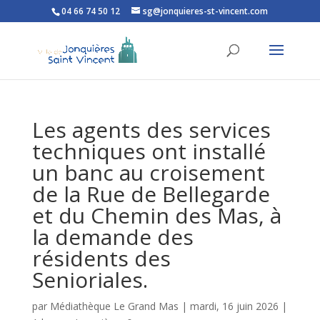
04 66 74 50 12
sg@jonquieres-st-vincent.com
Ouvrir la barre d’outils
Les agents des services
techniques ont installé
un banc au croisement
de la Rue de Bellegarde
et du Chemin des Mas, à
la demande des
résidents des
Senioriales.
par
Médiathèque Le Grand Mas
|
mardi, 16 juin 2026
|