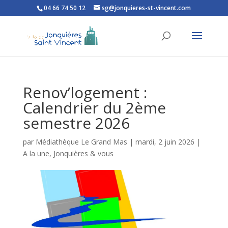
04 66 74 50 12
sg@jonquieres-st-vincent.com
Ouvrir la barre d’outils
Renov’logement :
Calendrier du 2ème
semestre 2026
par
Médiathèque Le Grand Mas
|
mardi, 2 juin 2026
|
A la une
,
Jonquières & vous