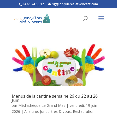
04 66 74 50 12
sg@jonquieres-st-vincent.com
Ouvrir la barre d’outils
Menus de la cantine semaine 26 du 22 au 26
Juin
par
Médiathèque Le Grand Mas
|
vendredi, 19 juin
2026
|
A la une
,
Jonquières & vous
,
Restauration