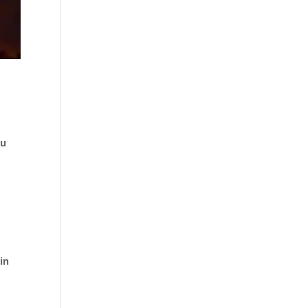
au
in