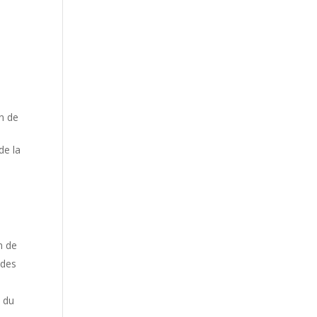
on de
de la
n de
 des
s du