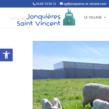
04 66 74 50 12
sg@jonquieres-st-vincent.com
LE VILLAGE
Ouvrir la barre d’outils