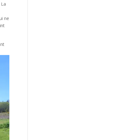
 La
ui ne
int
ont