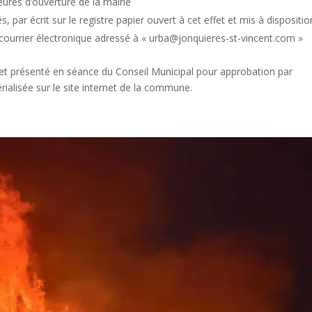
ures d’ouverture de la mairie
, par écrit sur le registre papier ouvert à cet effet et mis à dispositio
r courrier électronique adressé à « urba@jonquieres-st-vincent.com »
sé et présenté en séance du Conseil Municipal pour approbation par
érialisée sur le site internet de la commune.