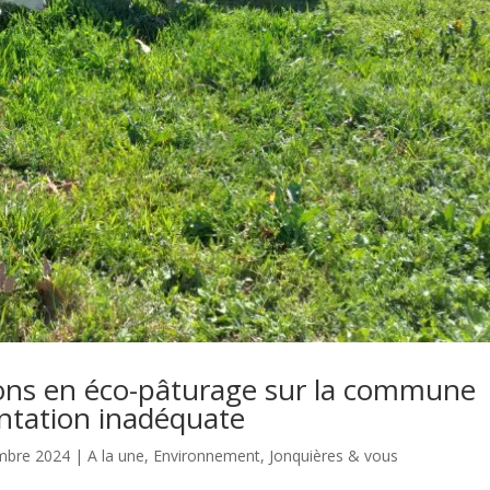
ons en éco-pâturage sur la commune
entation inadéquate
embre 2024
|
A la une
,
Environnement
,
Jonquières & vous