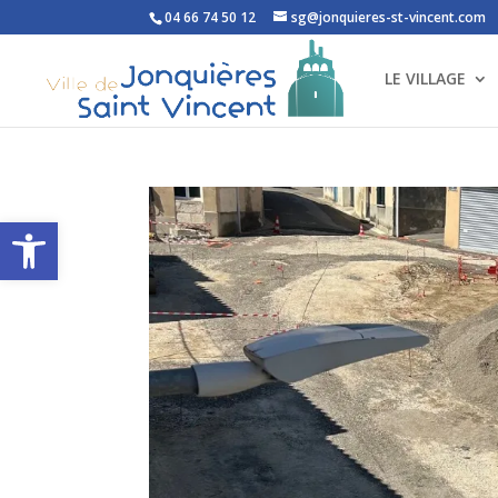
04 66 74 50 12
sg@jonquieres-st-vincent.com
LE VILLAGE
Ouvrir la barre d’outils