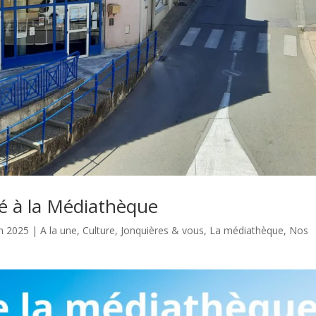
té à la Médiathèque
in 2025
|
A la une
,
Culture
,
Jonquières & vous
,
La médiathèque
,
Nos