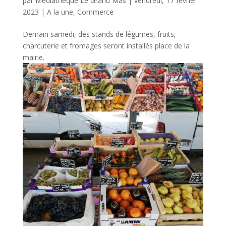
par
Médiathèque Le Grand Mas
|
vendredi, 17 février
2023
|
A la une
,
Commerce
Demain samedi, des stands de légumes, fruits,
charcuterie et fromages seront installés place de la
mairie.