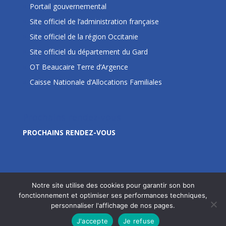
Portail gouvernemental
Site officiel de l’administration française
Site officiel de la région Occitanie
Site officiel du département du Gard
OT Beaucaire Terre d’Argence
Caisse Nationale d’Allocations Familiales
Prochains rendez-vous
PROCHAINS RENDEZ-VOUS
Notre site utilise des cookies pour garantir son bon
fonctionnement et optimiser ses performances techniques,
personnaliser l'affichage de nos pages.
Site édité par la Commune de Jonquières Saint Vincent
J'accepte
Je refuse
- © 2020