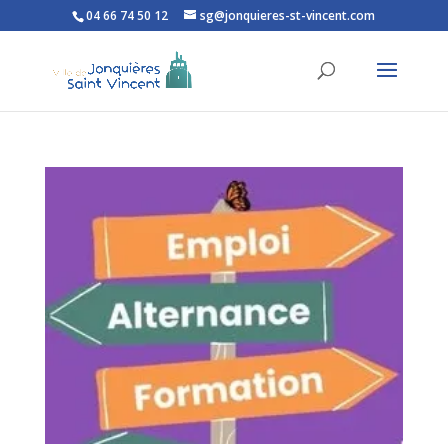
04 66 74 50 12
sg@jonquieres-st-vincent.com
Ouvrir la barre d’outils