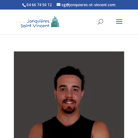
04 66 74 50 12
sg@jonquieres-st-vincent.com
Ouvrir la barre d’outils