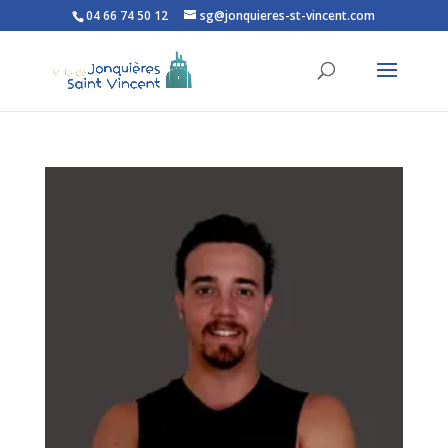
04 66 74 50 12
sg@jonquieres-st-vincent.com
Ouvrir la barre d’outils