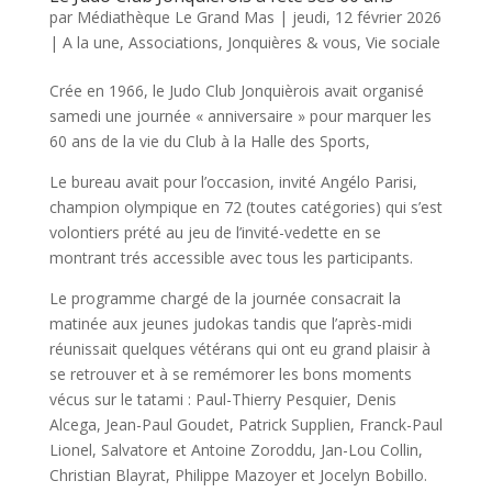
par
Médiathèque Le Grand Mas
|
jeudi, 12 février 2026
|
A la une
,
Associations
,
Jonquières & vous
,
Vie sociale
Crée en 1966, le Judo Club Jonquièrois avait organisé
samedi une journée « anniversaire » pour marquer les
60 ans de la vie du Club à la Halle des Sports,
Le bureau avait pour l’occasion, invité Angélo Parisi,
champion olympique en 72 (toutes catégories) qui s’est
volontiers prété au jeu de l’invité-vedette en se
montrant trés accessible avec tous les participants.
Le programme chargé de la journée consacrait la
matinée aux jeunes judokas tandis que l’après-midi
réunissait quelques vétérans qui ont eu grand plaisir à
se retrouver et à se remémorer les bons moments
vécus sur le tatami : Paul-Thierry Pesquier, Denis
Alcega, Jean-Paul Goudet, Patrick Supplien, Franck-Paul
Lionel, Salvatore et Antoine Zoroddu, Jan-Lou Collin,
Christian Blayrat, Philippe Mazoyer et Jocelyn Bobillo.