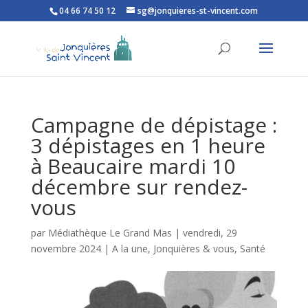
04 66 74 50 12
sg@jonquieres-st-vincent.com
Ouvrir la barre d’outils
Campagne de dépistage :
3 dépistages en 1 heure
à Beaucaire mardi 10
décembre sur rendez-
vous
par
Médiathèque Le Grand Mas
|
vendredi, 29
novembre 2024
|
A la une
,
Jonquières & vous
,
Santé