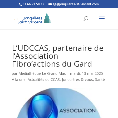
04 66 74 50 12
sg@jonquieres-st-vincent.com
Ouvrir la barre d’outils
L’UDCCAS, partenaire de
l’Association
Fibro’actions du Gard
par
Médiathèque Le Grand Mas
|
mardi, 13 mai 2025
|
A la une
,
Actualités du CCAS
,
Jonquières & vous
,
Santé