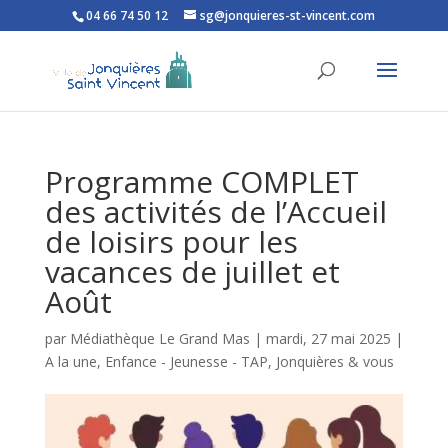
04 66 74 50 12
sg@jonquieres-st-vincent.com
Ouvrir la barre d’outils
Programme COMPLET
des activités de l’Accueil
de loisirs pour les
vacances de juillet et
Août
par
Médiathèque Le Grand Mas
|
mardi, 27 mai 2025
|
A la une
,
Enfance - Jeunesse - TAP
,
Jonquières & vous