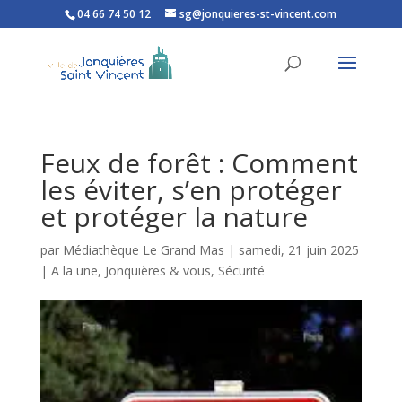
04 66 74 50 12
sg@jonquieres-st-vincent.com
Ouvrir la barre d’outils
Feux de forêt : Comment
les éviter, s’en protéger
et protéger la nature
par
Médiathèque Le Grand Mas
|
samedi, 21 juin 2025
|
A la une
,
Jonquières & vous
,
Sécurité