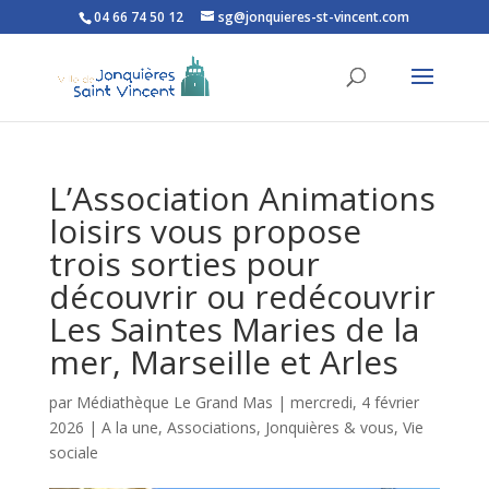
04 66 74 50 12
sg@jonquieres-st-vincent.com
Ouvrir la barre d’outils
L’Association Animations
loisirs vous propose
trois sorties pour
découvrir ou redécouvrir
Les Saintes Maries de la
mer, Marseille et Arles
par
Médiathèque Le Grand Mas
|
mercredi, 4 février
2026
|
A la une
,
Associations
,
Jonquières & vous
,
Vie
sociale