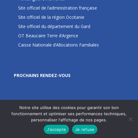
Site officiel de l’administration française
Site officiel de la région Occitanie
Site officiel du département du Gard
OT Beaucaire Terre d’Argence
Caisse Nationale d’Allocations Familiales
Prochains rendez-vous
PROCHAINS RENDEZ-VOUS
Notre site utilise des cookies pour garantir son bon
fonctionnement et optimiser ses performances techniques,
personnaliser l'affichage de nos pages.
Site édité par la Commune de Jonquières Saint Vincent
J'accepte
Je refuse
- © 2020