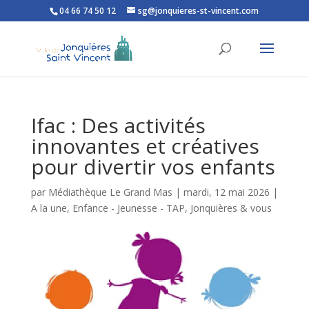
04 66 74 50 12
sg@jonquieres-st-vincent.com
Ouvrir la barre d’outils
Ifac : Des activités
innovantes et créatives
pour divertir vos enfants
par
Médiathèque Le Grand Mas
|
mardi, 12 mai 2026
|
A la une
,
Enfance - Jeunesse - TAP
,
Jonquières & vous