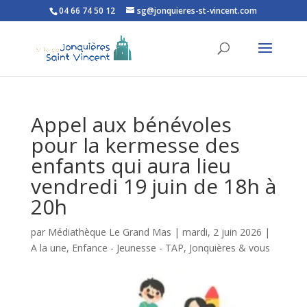
04 66 74 50 12
sg@jonquieres-st-vincent.com
Ouvrir la barre d’outils
Appel aux bénévoles
pour la kermesse des
enfants qui aura lieu
vendredi 19 juin de 18h à
20h
par
Médiathèque Le Grand Mas
|
mardi, 2 juin 2026
|
A la une
,
Enfance - Jeunesse - TAP
,
Jonquières & vous