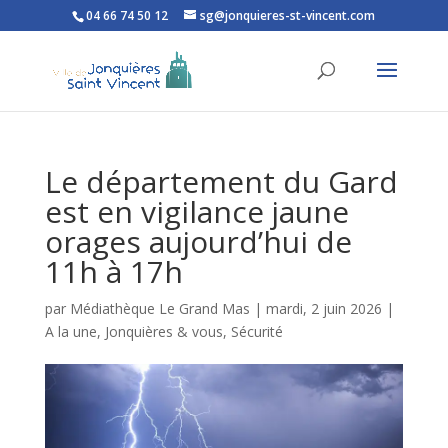
04 66 74 50 12
sg@jonquieres-st-vincent.com
Ouvrir la barre d’outils
Le département du Gard
est en vigilance jaune
orages aujourd’hui de
11h à 17h
par
Médiathèque Le Grand Mas
|
mardi, 2 juin 2026
|
A la une
,
Jonquières & vous
,
Sécurité