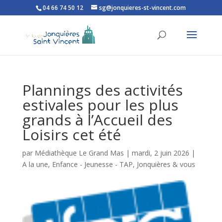
04 66 74 50 12
sg@jonquieres-st-vincent.com
Ouvrir la barre d’outils
Plannings des activités
estivales pour les plus
grands à l’Accueil des
Loisirs cet été
par
Médiathèque Le Grand Mas
|
mardi, 2 juin 2026
|
A la une
,
Enfance - Jeunesse - TAP
,
Jonquières & vous