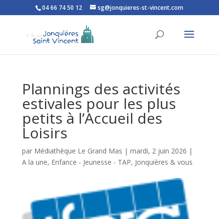
04 66 74 50 12
sg@jonquieres-st-vincent.com
Ouvrir la barre d’outils
Plannings des activités
estivales pour les plus
petits à l’Accueil des
Loisirs
par
Médiathèque Le Grand Mas
|
mardi, 2 juin 2026
|
A la une
,
Enfance - Jeunesse - TAP
,
Jonquières & vous