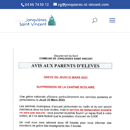
04 66 74 50 12
sg@jonquieres-st-vincent.com
Ouvrir la barre d’outils