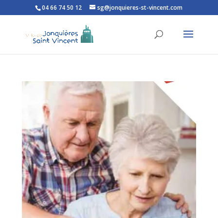
04 66 74 50 12
sg@jonquieres-st-vincent.com
Ouvrir la barre d’outils