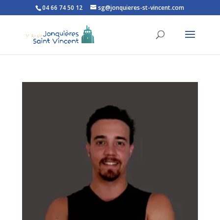
04 66 74 50 12
sg@jonquieres-st-vincent.com
Ouvrir la barre d’outils