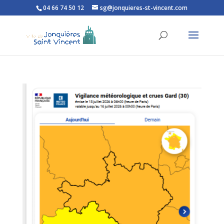
04 66 74 50 12
sg@jonquieres-st-vincent.com
Ouvrir la barre d’outils