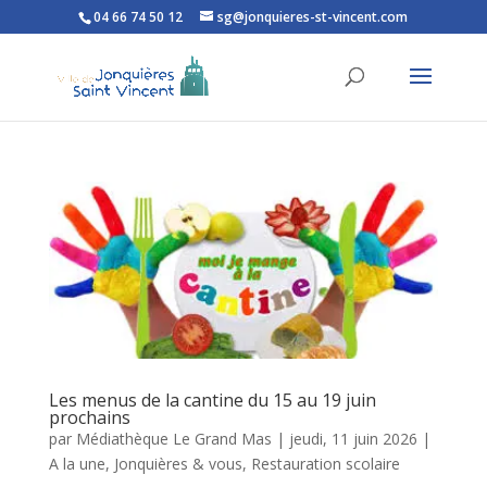
04 66 74 50 12
sg@jonquieres-st-vincent.com
Ouvrir la barre d’outils
Les menus de la cantine du 15 au 19 juin
prochains
par
Médiathèque Le Grand Mas
|
jeudi, 11 juin 2026
|
A la une
,
Jonquières & vous
,
Restauration scolaire