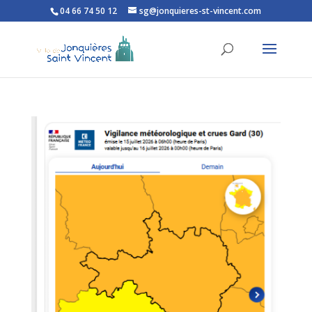
04 66 74 50 12
sg@jonquieres-st-vincent.com
Ouvrir la barre d’outils