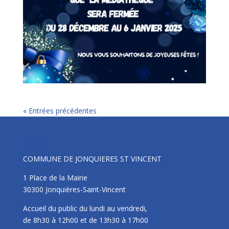
« Entrées précédentes
Mairie
COMMUNE DE JONQUIERES ST VINCENT
1 Place de la Mairie
30300 Jonquières-Saint-Vincent
Accueil du public du lundi au vendredi,
de 8h30 à 12h00 et de 13h30 à 17h00