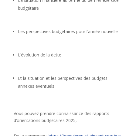
La situation financière au terme du dernier exercice
budgétaire
Les perspectives budgétaires pour l’année nouvelle
L’évolution de la dette
Et la situation et les perspectives des budgets
annexes éventuels
Vous pouvez prendre connaissance des rapports
d’orientations budgétaires 2025,
De la commune
:
https://jonquieres-st-vincent.com/wp-